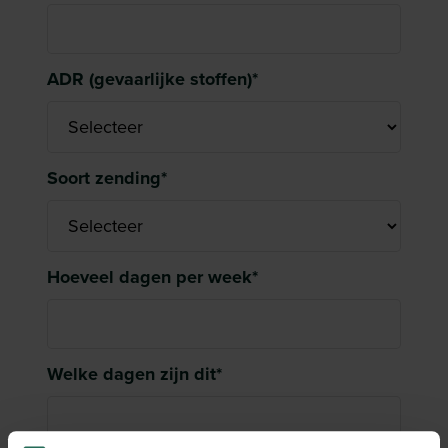
ADR (gevaarlijke stoffen)
*
Soort zending
*
Hoeveel dagen per week
*
Welke dagen zijn dit
*