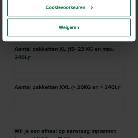
Cookievoorkeuren
Aantal pakketten L (10 – 15 KG en max.
60L)
*
Weigeren
Aantal pakketten XL (15- 23 KG en max.
240L)
*
Aantal pakketten XXL (> 20KG en > 240L)
*
Overig
Wil je een afhaal op aanvraag inplannen