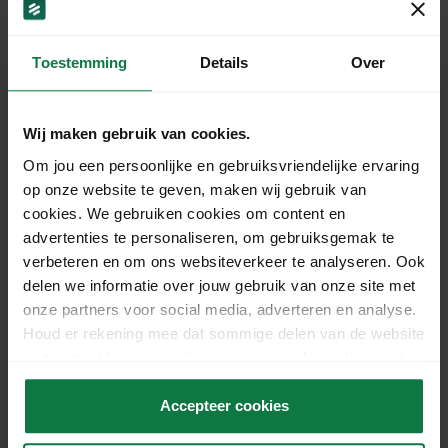
Aantal pakketten per maand
*
Toestemming
Details
Over
Aantal pallets per maand
*
Wij maken gebruik van cookies.
Om jou een persoonlijke en gebruiksvriendelijke ervaring
op onze website te geven, maken wij gebruik van
cookies. We gebruiken cookies om content en
Geschat verzendprofiel
advertenties te personaliseren, om gebruiksgemak te
Aantal pakketten S (0 – 5 KG en max. 10L)
*
verbeteren en om ons websiteverkeer te analyseren. Ook
delen we informatie over jouw gebruik van onze site met
onze partners voor social media, adverteren en analyse.
Houd er rekening mee dat sommige delen van de website
Aantal pakketten M (5 – 10 KG en max.
niet correct kunnen werken wanneer je de cookies niet
accepteert.
24L)
*
Accepteer cookies