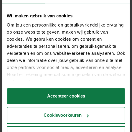
Kies bij
Verzendopties
voor
Handtekening voor
ontvangst
. Bij DHL Parcel Connect en DHL Europlus
Wij maken gebruik van cookies.
is Handtekening voor ontvangst standaard
aangevinkt.
Om jou een persoonlijke en gebruiksvriendelijke ervaring
op onze website te geven, maken wij gebruik van
Sla de zending op, download en print het
cookies. We gebruiken cookies om content en
verzendlabel en plak deze op de zending.
advertenties te personaliseren, om gebruiksgemak te
Lever jouw zending(en) in bij één van de
verbeteren en om ons websiteverkeer te analyseren. Ook
geselecteerde DHL-locaties
.
delen we informatie over jouw gebruik van onze site met
onze partners voor social media, adverteren en analyse.
Houd er rekening mee dat sommige delen van de website
niet correct kunnen werken wanneer je de cookies niet
accepteert.
Accepteer cookies
Cookievoorkeuren