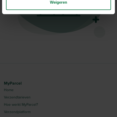
Weigeren
MyParcel
Home
Verzendtarieven
Hoe werkt MyParcel?
Verzendplatform