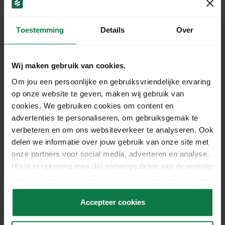
Toestemming
Details
Over
Dezelfde werkdag verzonden
bij bestellingen vóór 15:00
uur.
Gratis verzending
vanaf €125,- excl. BTW
Wij maken gebruik van cookies.
Om jou een persoonlijke en gebruiksvriendelijke ervaring
op onze website te geven, maken wij gebruik van
Productomschrijving
cookies. We gebruiken cookies om content en
advertenties te personaliseren, om gebruiksgemak te
Deze ColomPac verzenddoos is een stevige en
verbeteren en om ons websiteverkeer te analyseren. Ook
praktische oplossing voor het verzenden van
delen we informatie over jouw gebruik van onze site met
diverse producten. Het sterke karton zorgt voor
onze partners voor social media, adverteren en analyse.
een goede bescherming tijdens transport.
Houd er rekening mee dat sommige delen van de website
niet correct kunnen werken wanneer je de cookies niet
Een betrouwbare keuze voor webshops die
accepteert.
efficiënt en veilig willen verzenden.
Accepteer cookies
Specificaties