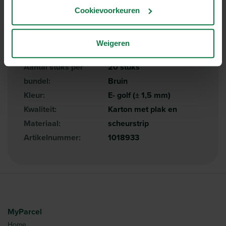
Cookievoorkeuren
Lengte:
29.4 cm
Breedte:
19.4 cm
Weigeren
Hoogte:
8.7 cm
Aantal stuks per
20 stuks
bundel:
Bruin
Kleur:
E- golf (± 1,5 mm)
Kwaliteit:
Karton met plak en
Materiaal:
scheurstrip
Artikelnummer:
1018933
MyParcel
Home