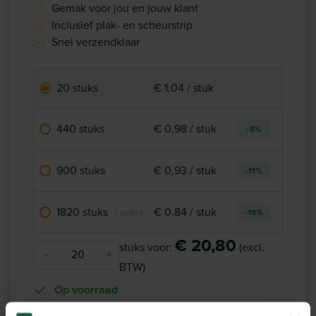
Gemak voor jou en jouw klant
Inclusief plak- en scheurstrip
Snel verzendklaar
20 stuks
€ 1,04 / stuk
440 stuks
€ 0,98 / stuk
-6%
900 stuks
€ 0,93 / stuk
-11%
1820 stuks
€ 0,84 / stuk
1 pallet
-19%
€ 20,80
stuks voor:
(excl.
-
+
BTW)
Op voorraad