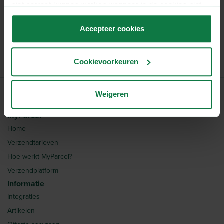
niet correct kunnen werken wanneer je de cookies niet
MyParcel: het verhaal achter het
accepteert.
toonaangevende verzendplatform voor 42.000
Accepteer cookies
e-commerce spelers.
Cookievoorkeuren
Weigeren
MyParcel
Home
Verzendtarieven
Hoe werkt MyParcel?
Verzendplatform
Informatie
Integraties
Artikelen