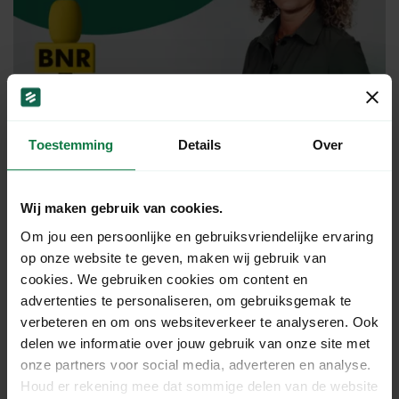
Podcast BNR ‘Baanbrekende
businessmodellen’: De cruciale rol van
Toestemming
Details
Over
MyParcel binnen efficiënt verzenden.
Wij maken gebruik van cookies.
Om jou een persoonlijke en gebruiksvriendelijke ervaring
op onze website te geven, maken wij gebruik van
cookies. We gebruiken cookies om content en
advertenties te personaliseren, om gebruiksgemak te
verbeteren en om ons websiteverkeer te analyseren. Ook
delen we informatie over jouw gebruik van onze site met
onze partners voor social media, adverteren en analyse.
Houd er rekening mee dat sommige delen van de website