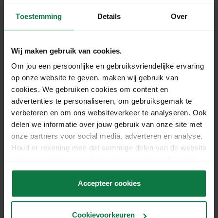
Zakelijk e-mailadres
*
Toestemming
Details
Over
Wij maken gebruik van cookies.
Telefoon
*
Om jou een persoonlijke en gebruiksvriendelijke ervaring
op onze website te geven, maken wij gebruik van
cookies. We gebruiken cookies om content en
advertenties te personaliseren, om gebruiksgemak te
Opmerkingen
verbeteren en om ons websiteverkeer te analyseren. Ook
delen we informatie over jouw gebruik van onze site met
onze partners voor social media, adverteren en analyse.
Houd er rekening mee dat sommige delen van de website
Toestemming
niet correct kunnen werken wanneer je de cookies niet
accepteert.
Accepteer cookies
Ik ga ermee akkoord dat er in de toekomst
contact met mij kan worden opgenomen per
mail of telefoon.
Cookievoorkeuren