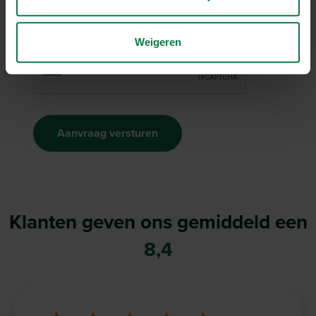
CAPTCHA
Weigeren
Aanvraag versturen
Klanten geven ons gemiddeld een
8,4