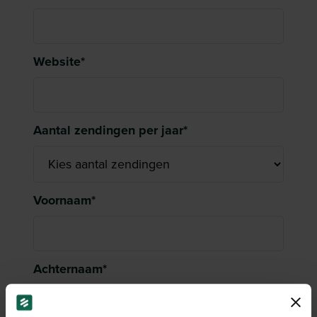
Website
*
Aantal zendingen per jaar
*
Voornaam
*
Achternaam
*